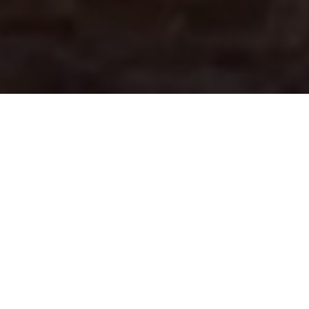
ҚАРАТАУ ТАБИҒИ ҚОРЫҒЫ
Қаратау мемлкеттік табиғи қорығы –
Қазақстандағы ең жас қорық. Оның құрылу
тарихы 40 жыл бұрын басталған. 1975 жылы
жылдан бастап Қаратау жотасында ғылыми
зерттеулер жүргізген ботаник және зоолог
мамандары өсімдіктер жамылғысының
ерекшелігіне байланысты бұл аймақты
Қазақстандағы ғылым үшін қызықты әрі ерекше
аймақтардың біріне жатқызды. Эндемді және