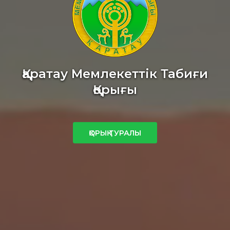
Қаратау Мемлекеттік Табиғи
Қорығы
ҚОРЫҚ ТУРАЛЫ