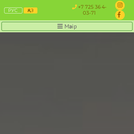
+7 725 36 4-
РУС
ҚАЗ
03-71
Мәзір