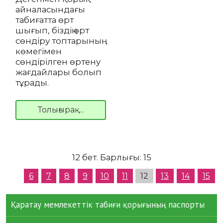
айналасындағы
табиғатта өрт
шығып, біздің өрт
сөндіру топтарының
көмегімен
сөндірілген өртену
жағдайлары болып
тұрады.
Толығырақ...
12 бет. Барлығы: 15
6
7
8
9
10
11
12
13
14
15
Қаратау мемлекеттік табиғи қорығының паспорты