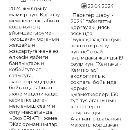
22.04.2024
2024 жылдың 17
мамыр күні Қаратау
“Парктер шеруі -
мемлекеттік табиғи
2024” табиғатты
қорығының
қорғау акциясы
ұйымдастырумен
аясында
қоршаған ортаның
“Бүкілқазақстандық
жағдайын
ағаш отырғызу
жақсартуға және өз
күніне” орай
өлкесінің табиғи
ағымдағы жылдың 19
байлықтарын
сәуір күні “Хантағы -
көбейтуге ат
Кемпіртас”
салысуға,
экологиялық
жасөспірімдердің
соқпағы бойында
бойында табиғат
қорық
және мәдени қадір
қызметкерлері 130
қасиетке деген
түп тұя ағашының
мақтаныш сезімін
көшеттерін
ояту мақсатында
отырғызды.
«Эко ERIKTI” және
Аталған іс-шараның
“Жас орманшылар”
мақсаты қоршаған