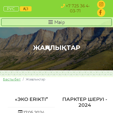
+7 725 36 4-
РУС
ҚАЗ
03-71
Мәзір
ЖАҢАЛЫҚТАР
Басты бет
Жаңалықтар
«ЭКО ERIKTI”
ПАРКТЕР ШЕРУІ -
2024
17.05.2024