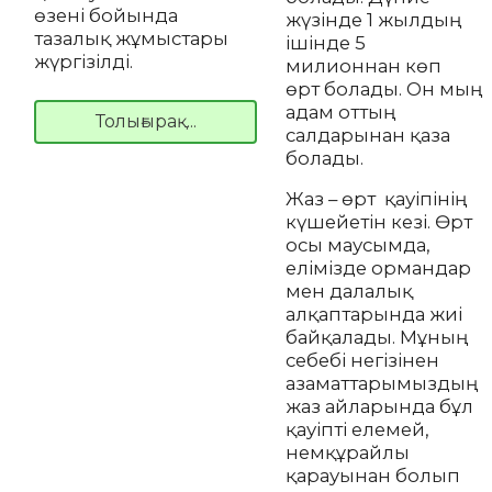
өзені бойында
жүзінде 1 жылдың
тазалық жұмыстары
ішінде 5
жүргізілді.
милионнан көп
өрт болады. Он мың
адам оттың
Толығырақ...
салдарынан қаза
болады.
Жаз – өрт қауіпінің
күшейетін кезі. Өрт
осы маусымда,
елімізде ормандар
мен далалық
алқаптарында жиі
байқалады. Мұның
себебі негізінен
азаматтарымыздың
жаз айларында бұл
қауіпті елемей,
немқұрайлы
қарауынан болып