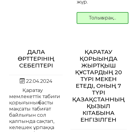
жүр.
Толығырақ...
ДАЛА
ҚАРАТАУ
ӨРТТЕРІНІҢ
ҚОРЫҒЫНДА
СЕБЕПТЕРІ
ЖЫРТҚЫШ
ҚҰСТАРДЫҢ 20
ТҮРІ МЕКЕН
22.04.2024
ЕТЕДІ, ОНЫҢ 7
Қаратау
ТҮРІ
мемлекеттік табиғи
ҚАЗАҚСТАННЫҢ
қорығының басты
ҚЫЗЫЛ
мақсаты табиғат
КІТАБЫНА
байлығын сол
ЕНГІЗІЛГЕН
қалпында сақтап,
келешек ұрпаққа