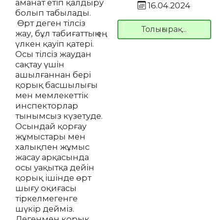
аманат етіп қалдыру
16.04.2024
болып табылады.
Өрт деген тілсіз
Толығырақ...
жау, бұл табиғаттың ең
үлкен қауіп қатері.
Осы тілсіз жаудан
сақтау үшін
ашылғаннан бері
қорық басшылығы
мен мемлекеттік
инспекторлар
тынымсыз күзетуде.
Осындай қорғау
жұмыстары мен
халықпен жұмыс
жасау арқасында
осы уақытқа дейін
қорық ішінде өрт
шығу оқиғасы
тіркелмегенге
шүкір дейміз.
Дегенмен қорық