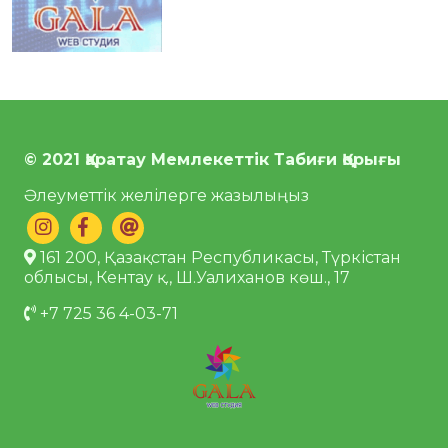
© 2021 Қаратау Мемлекеттік Табиғи Қорығы
Әлеуметтік желілерге жазылыңыз
161 200, Қазақстан Республикасы, Түркістан
облысы, Кентау қ., Ш.Уалиханов көш., 17
+7 725 36 4-03-71