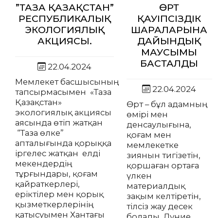
”ТАЗА ҚАЗАҚСТАН”
ӨРТ
РЕСПУБЛИКАЛЫҚ
ҚАУІПСІЗДІК
ЭКОЛОГИЯЛЫҚ
ШАРАЛАРЫНА
АКЦИЯСЫ.
ДАЙЫНДЫҚ
МАУСЫМЫ
БАСТАЛДЫ
22.04.2024
Мемлекет басшысының
22.04.2024
тапсырмасымен «Таза
Қазақстан»
Өрт – бұл адамның
экологиялық акциясы
өмірі мен
аясында өтіп жатқан
денсаулығына,
“Таза өлке”
қоғам мен
апталығында қорыққа
мемлекетке
іргелес жатқан елді
зиянын тигізетін,
мекендердің
қоршаған ортаға
тұрғындары, қоғам
үлкен
қайраткерлері,
материалдық
еріктілер мен қорық
зақым келтіретін,
қызметкерлерінің
тілсіз жау десек
қатысуымен Хантағы
болады. Дүние