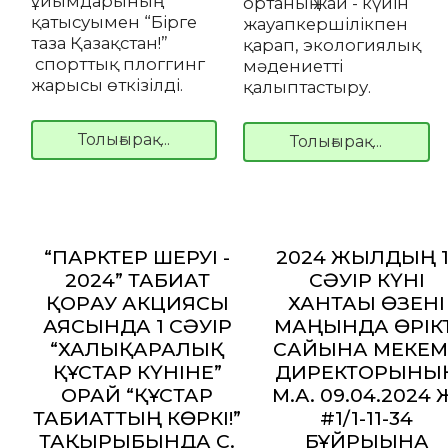
ұйымдарының
ортаның жай - күйін
қатысуымен “Бірге
жауапкершілікпен
таза Қазақстан!”
қарап, экологиялық
спорттық плоггинг
мәдениетті
жарысы өткізілді.
қалыптастыру.
Толығырақ...
Толығырақ...
“ПАРКТЕР ШЕРУІ -
2024 ЖЫЛДЫҢ 1
2024” ТАБИҒАТ
СӘУІР КҮНІ
ҚОРҒАУ АКЦИЯСЫ
ХАНТАҒЫ ӨЗЕНІ
АЯСЫНДА 1 СӘУІР
МАҢЫНДА ӨРІКТ
“ХАЛЫҚАРАЛЫҚ
САЙЫНА МЕКЕМ
ҚҰСТАР КҮНІНЕ”
ДИРЕКТОРЫНЫ
ОРАЙ “ҚҰСТАР
М.А. 09.04.2024 
ТАБИҒАТТЫҢ КӨРКІ!”
#1/1-11-34
ТАҚЫРЫБЫНДА С.
БҰЙРЫҒЫНА