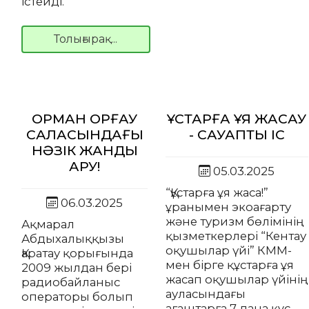
істейді.
Толығырақ...
ОРМАН ҚОРҒАУ
ҚҰСТАРҒА ҰЯ ЖАСАУ
САЛАСЫНДАҒЫ
- САУАПТЫ ІС
НӘЗІК ЖАНДЫ
АРУ!
05.03.2025
“Құстарға ұя жаса!”
06.03.2025
ұранымен экоағарту
және туризм бөлімінің
Ақмарал
қызметкерлері “Кентау
Абдыхалыққызы
оқушылар үйі” КММ-
Қаратау қорығында
мен бірге құстарға ұя
2009 жылдан бері
жасап оқушылар үйінің
радиобайланыс
ауласындағы
операторы болып
ағаштарға 7 дана құс