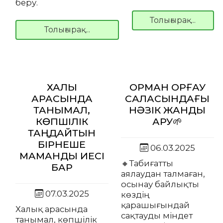
беру.
Толығырақ...
Толығырақ...
ХАЛЫҚ
ОРМАН ҚОРҒАУ
АРАСЫНДА
САЛАСЫНДАҒЫ
ТАНЫМАЛ,
НӘЗІК ЖАНДЫ
КӨПШІЛІК
АРУ🌱
ТАҢДАЙТЫН
БІРНЕШЕ
06.03.2025
МАМАНДЫҚ ИЕСІ
🔸Табиғатты
БАР
аялаудан талмаған,
осынау байлықты
07.03.2025
көздің
қарашығындай
Халық арасында
сақтауды міндет
танымал, көпшілік