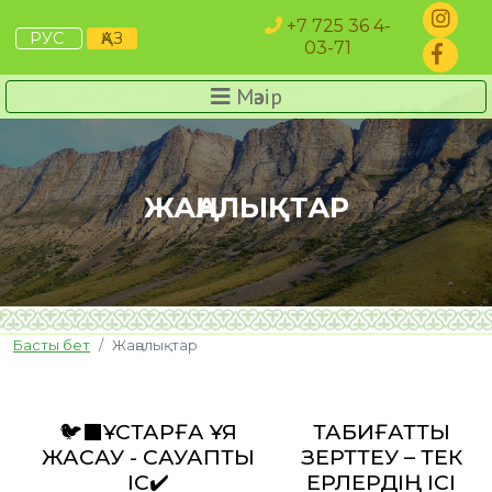
+7 725 36 4-
РУС
ҚАЗ
03-71
Мәзір
ЖАҢАЛЫҚТАР
Басты бет
Жаңалықтар
🐦⬛ҚҰСТАРҒА ҰЯ
ТАБИҒАТТЫ
ЖАСАУ - САУАПТЫ
ЗЕРТТЕУ – ТЕК
ІС✔️
ЕРЛЕРДІҢ ІСІ