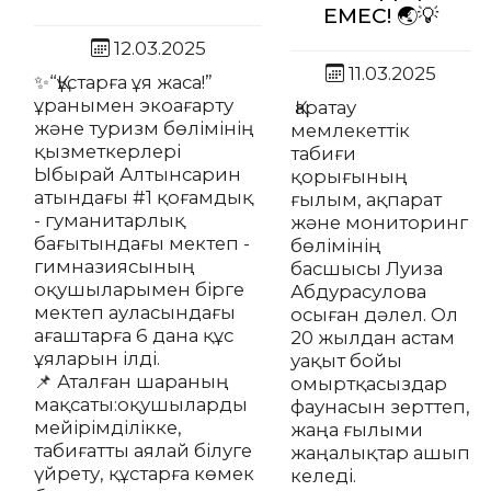
ЕМЕС! 🌏💡
12.03.2025
11.03.2025
✨“Құстарға ұя жаса!”
ұранымен экоағарту
Қаратау
және туризм бөлімінің
мемлекеттік
қызметкерлері
табиғи
Ыбырай Алтынсарин
қорығының
атындағы #1 қоғамдық
ғылым, ақпарат
- гуманитарлық
және мониторинг
бағытындағы мектеп -
бөлімінің
гимназиясының
басшысы Луиза
оқушыларымен бірге
Абдурасулова
мектеп ауласындағы
осыған дәлел. Ол
ағаштарға 6 дана құс
20 жылдан астам
ұяларын ілді.
уақыт бойы
📌 Аталған шараның
омыртқасыздар
мақсаты:оқушыларды
фаунасын зерттеп,
мейірімділікке,
жаңа ғылыми
табиғатты аялай білуге
жаңалықтар ашып
үйрету, құстарға көмек
келеді.