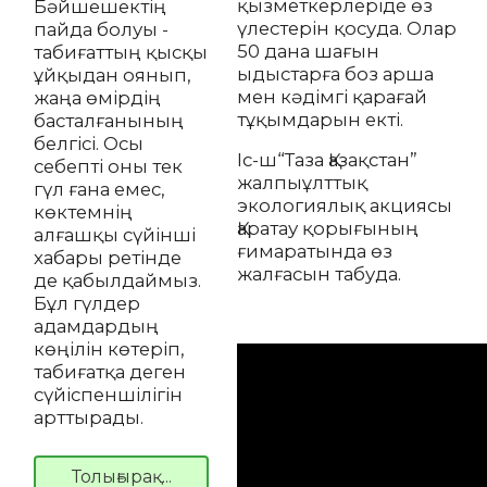
қызметкерлеріде өз
Бәйшешектің
үлестерін қосуда. Олар
пайда болуы -
50 дана шағын
табиғаттың қысқы
ыдыстарға боз арша
ұйқыдан оянып,
мен кәдімгі қарағай
жаңа өмірдің
тұқымдарын екті.
басталғанының
белгісі. Осы
Іс-ш“Таза Қазақстан”
себепті оны тек
жалпыұлттық
гүл ғана емес,
экологиялық акциясы
көктемнің
Қаратау қорығының
алғашқы сүйінші
ғимаратында өз
хабары ретінде
жалғасын табуда.
де қабылдаймыз.
Бұл гүлдер
адамдардың
көңілін көтеріп,
табиғатқа деген
сүйіспеншілігін
арттырады.
Толығырақ...