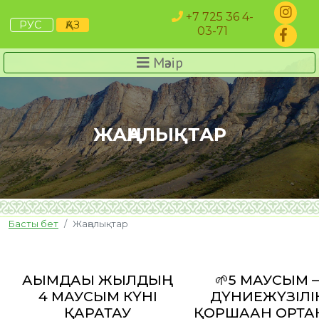
+7 725 36 4-
РУС
ҚАЗ
03-71
Мәзір
ЖАҢАЛЫҚТАР
Басты бет
Жаңалықтар
АҒЫМДАҒЫ ЖЫЛДЫҢ
🌱5 МАУСЫМ –
4 МАУСЫМ КҮНІ
ДҮНИЕЖҮЗІЛІ
ҚАРАТАУ
ҚОРШАҒАН ОРТ