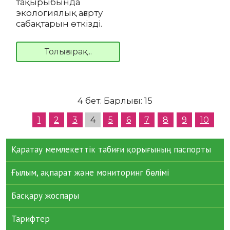
тақырыбында
экологиялық ағарту
сабақтарын өткізді.
Толығырақ...
4 бет. Барлығы: 15
1
2
3
4
5
6
7
8
9
10
Қаратау мемлекеттік табиғи қорығының паспорты
Ғылым, ақпарат және мониторинг бөлімі
Басқару жоспары
Тарифтер