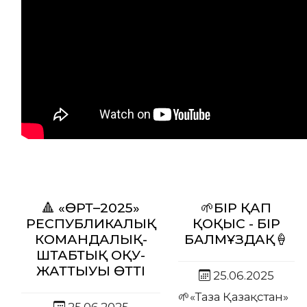
бақылау
мақсатында
орнатылған
фототұзақтарға
түсірілген
таңғажайып
кадрлар.
Толығырақ...
🔺 «ӨРТ–2025»
🌱БІР ҚАП
РЕСПУБЛИКАЛЫҚ
ҚОҚЫС - БІР
КОМАНДАЛЫҚ-
БАЛМҰЗДАҚ🍦
ШТАБТЫҚ ОҚУ-
ЖАТТЫҒУЫ ӨТТІ
25.06.2025
🌱«Таза Қазақстан»