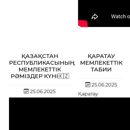
ҚАЗАҚСТАН
ҚАРАТАУ
РЕСПУБЛИКАСЫНЫҢ
МЕМЛЕКЕТТІК
МЕМЛЕКЕТТІК
ТАБИҒИ
РӘМІЗДЕР КҮНІ🇰🇿
25.06.2025
25.06.2025
Қаратау
мемлекеттік
табиғи қорығының
аумағында
жабайы
жануарларды