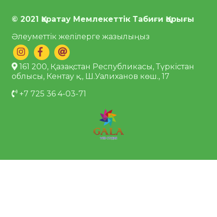
© 2021 Қаратау Мемлекеттік Табиғи Қорығы
Әлеуметтік желілерге жазылыңыз
161 200, Қазақстан Республикасы, Түркістан
облысы, Кентау қ., Ш.Уалиханов көш., 17
+7 725 36 4-03-71