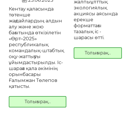
25.06.2025
жалпыұлттық
экологиялық
Кентау қаласында
акциясы аясында
төтенше
ерекше
жағдайлардың алдын
форматтағы
алу және жою
тазалық іс -
бағытында өткізілетін
шарасы өтті.
«Өрт–2025»
республикалық
командалық-штабтық
Толығырақ...
оқу-жаттығуы
ұйымдастырылды. Іс-
шараға қала әкімінің
орынбасары
Ғалымжан Төлепов
қатысты.
Толығырақ...