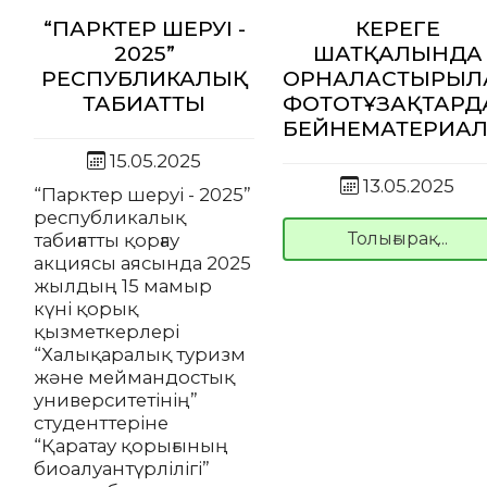
“ПАРКТЕР ШЕРУІ -
КЕРЕГЕ
2025”
ШАТҚАЛЫНДА
РЕСПУБЛИКАЛЫҚ
ОРНАЛАСТЫРЫЛҒ
ТАБИҒАТТЫ
ФОТОТҰЗАҚТАРД
БЕЙНЕМАТЕРИА
15.05.2025
13.05.2025
“Парктер шеруі - 2025”
республикалық
Толығырақ...
табиғатты қорғау
акциясы аясында 2025
жылдың 15 мамыр
күні қорық
қызметкерлері
“Халықаралық туризм
және меймандостық
университетінің”
студенттеріне
“Қаратау қорығының
биоалуантүрлілігі”