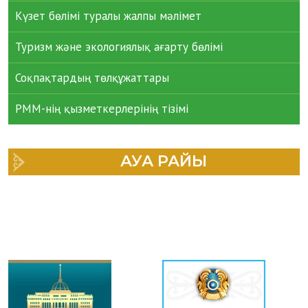
Күзет бөлімі туралы жалпы мәлімет
Туризм және экологиялық ағарту бөлімі
Соқпақтардың төлқұжаттары
РММ-нің қызметкерлерінің тізімі
АУА РАЙЫ