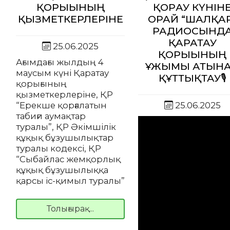
ҚОРЫҒЫНЫҢ
ҚОРҒАУ КҮНІН
ҚЫЗМЕТКЕРЛЕРІНЕ
ОРАЙ “ШАЛҚА
РАДИОСЫНД
ҚАРАТАУ
25.06.2025
ҚОРЫҒЫНЫҢ
Ағымдағы жылдың 4
ҰЖЫМЫ АТЫН
маусым күні Қаратау
ҚҰТТЫҚТАУ🎙️
қорығының
қызметкерлеріне, ҚР
“Ерекше қорғалатын
25.06.2025
табиғи аумақтар
туралы”, ҚР Әкімшілік
құқық бұзушылықтар
туралы кодексі, ҚР
“Сыбайлас жемқорлық
құқық бұзушылыққа
қарсы іс-қимыл туралы”
Толығырақ...