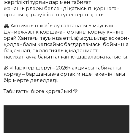
жергілікті тұрғындар мен табиғат
жанашырлары белсенді қатысып, қоршаған
ортаны қорғау ісіне өз үлестерін қосты.
🏔️ Акцияның жабылу салтанаты 5 маусым –
Дүниежүзілік қоршаған ортаны қорғау күніне
орай Хантағы тауында өтті. Қатысушылар әскери-
қолданбалы көпсайыс бағдарламасы бойынша
бақ сынап, экологиялық мәдениетті
насихаттауға бағытталған іс-шараларға қатысты.
🌿 «Парктер шеруі – 2026» акциясы табиғатты
қорғау – баршамызға ортақ міндет екенін тағы
бір мәрте дәлелдеді.
Табиғатты бірге қорғайық! 💚