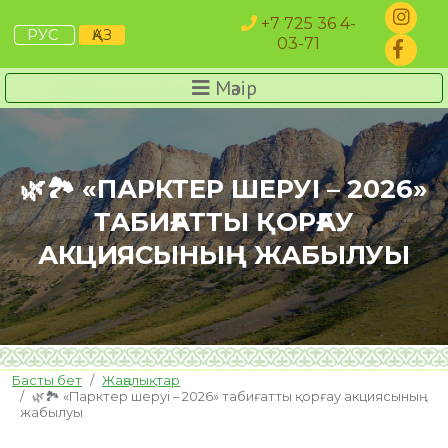
+7 725 36 4-
РУС
ҚАЗ
03-71
Мәзір
🌿🏞️ «ПАРКТЕР ШЕРУІ – 2026»
ТАБИҒАТТЫ ҚОРҒАУ
АКЦИЯСЫНЫҢ ЖАБЫЛУЫ
Басты бет
Жаңалықтар
🌿🏞️ «Парктер шеруі – 2026» табиғатты қорғау акциясының
жабылуы