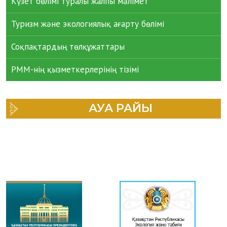
Күзет бөлімі туралы жалпы мәлімет
Туризм және экологиялық ағарту бөлімі
Соқпақтардың төлқұжаттары
РММ-нің қызметкерлерінің тізімі
АУА РАЙЫ