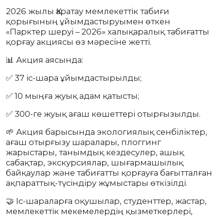
2026 жылы Қаратау мемлекеттік табиғи
қорығының ұйымдастыруымен өткен
«Парктер шеруі – 2026» халықаралық табиғатты
қорғау акциясы өз мәресіне жетті.
📊 Акция аясында:
✅ 37 іс-шара ұйымдастырылды;
✅ 10 мыңға жуық адам қатысты;
✅ 300-ге жуық ағаш көшеттері отырғызылды.
🌱 Акция барысында экологиялық сенбіліктер,
ағаш отырғызу шаралары, плоггинг
жарыстары, танымдық кездесулер, ашық
сабақтар, экскурсиялар, шығармашылық
байқаулар және табиғатты қорғауға бағытталған
ақпараттық-түсіндіру жұмыстары өткізілді.
🤝 Іс-шараларға оқушылар, студенттер, жастар,
мемлекеттік мекемелердің қызметкерлері,