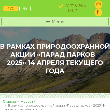
+7 725 36 4-
РУС
ҚАЗ
03-71
Меню
В РАМКАХ ПРИРОДООХРАННОЙ
АКЦИИ «ПАРАД ПАРКОВ –
2025» 14 АПРЕЛЯ ТЕКУЩЕГО
ГОДА
Главная
Новости
В рамках природоохранной акции «Парад парков – 2025» 14
апреля текущего года