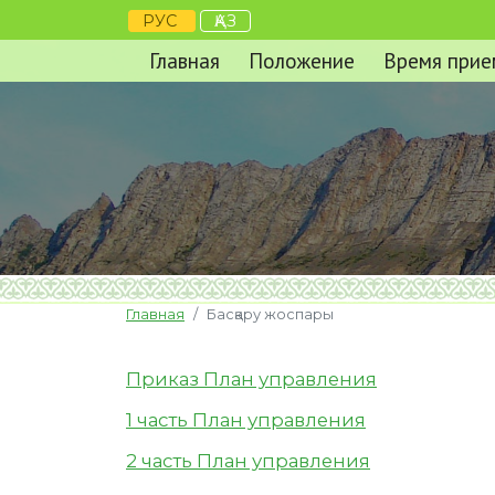
РУС
ҚАЗ
Главная
Положение
Время прие
Главная
Басқару жоспары
Приказ План управления
1 часть План управления
2 часть План управления