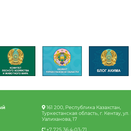
ый
161 200, Республика Казахстан,
Туркестанская область, г. Кентау, ул.
Уалиханова, 17
+7 725 36 4-03-71